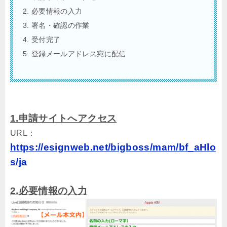
必要情報の入力
署名・確認の作業
受付完了
登録メールアドレス宛に配信
1.申請サイトへアクセス
URL：
https://esignweb.net/bigboss/mam/bf_aHlo
s/ja
2.必要情報の入力