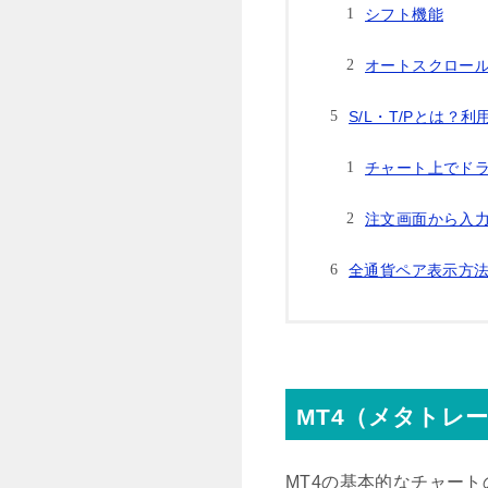
シフト機能
オートスクロー
S/L・T/Pとは？
チャート上でド
注文画面から入
全通貨ペア表示方
MT4（メタトレ
MT4の基本的なチャー