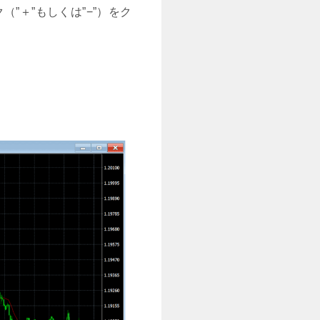
”＋”もしくは”−”）をク