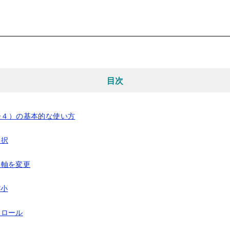
目次
ー４）の基本的な使い方
選択
間軸を変更
縮小
クロール