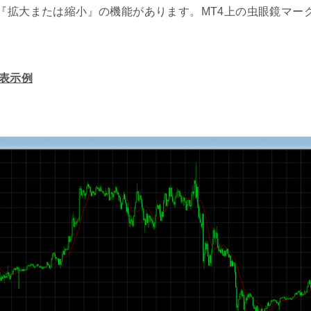
拡大または縮小』の機能があります。MT4上の虫眼鏡マーク（
の表示例