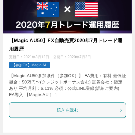
【Magic-AU50】FX自動売買2020年7月トレード運
用履歴
更新日：
2021年3月12日
公開日：
2020年7月2日
【参加OK】Magic-AU
【Magic-AU50参加条件（参加OK）】 EA費用：有料 最低証
拠金：50万円〜(クレジットボーナス含む) 証券会社：指定
あり 平均月利：6.11% 必須：公式LINE登録(詳細ご案内)
EA導入 【Magic-AU […]
続きを読む