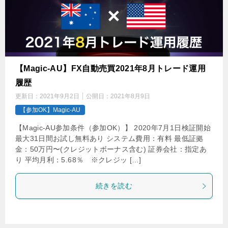
【Magic-AU】FX自動売買2021年8月トレード運用
履歴
更新日：
2021年9月2日
公開日：
2021年8月9日
【参加OK】Magic-AU
【Magic-AU参加条件（参加OK）】 2020年7月1日検証開始
最大31日間お試し無料あり システム費用：有料 最低証拠
金：50万円〜(クレジットボーナス含む) 証券会社：指定あ
り 平均月利：5.68％ ※クレジッ […]
続きを読む