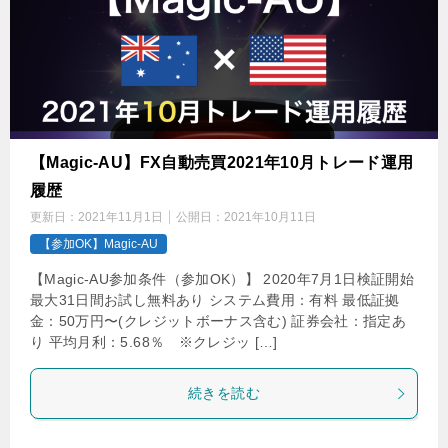
【Magic-AU】FX自動売買2021年10月トレード運用
履歴
更新日：
2021年11月1日
公開日：
2021年10月11日
【参加OK】Magic-AU
【Magic-AU参加条件（参加OK）】 2020年7月1日検証開始
最大31日間お試し無料あり システム費用：有料 最低証拠
金：50万円〜(クレジットボーナス含む) 証券会社：指定あ
り 平均月利：5.68％ ※クレジッ […]
続きを読む