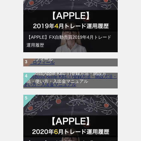
【APPLE】FX自動売買2019年4月トレード
運用履歴
プロフィール
BigBoss(Apple-KB1-T)登録方法・開設方
法・使い方・入出金マニュアル