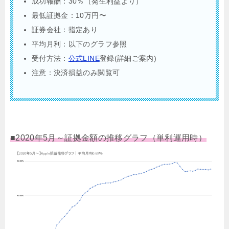
成功報酬：30％（発生利益より）
最低証拠金：10万円〜
証券会社：指定あり
平均月利：以下のグラフ参照
受付方法：
公式LINE
登録(詳細ご案内)
注意：決済損益のみ閲覧可
■2020年5月～証拠金額の推移グラフ（単利運用時）