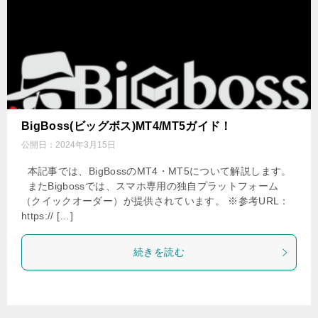
BigBoss(ビッグボス)MT4/MT5ガイド！
公開日：
2024年3月15日
本記事では、BigBossのMT4・MT5について解説します。
またBigbossでは、スマホ専用の独自プラットフォーム
（クイックオーダー）が提供されています。 ※参考URL：
https:// […]
続きを読む