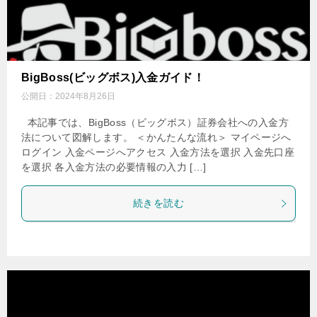
BigBoss(ビッグボス)入金ガイド！
公開日：
2024年8月26日
本記事では、BigBoss（ビッグボス）証券会社への入金方
法について図解します。 ＜かんたんな流れ＞ マイページへ
ログイン 入金ページへアクセス 入金方法を選択 入金先口座
を選択 各入金方法の必要情報の入力 […]
続きを読む