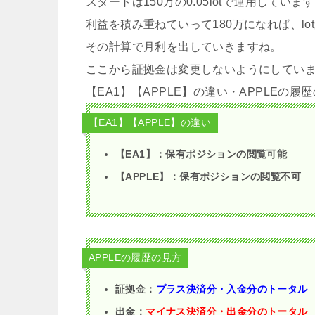
スタートは150万の0.05lotで運用していま
利益を積み重ねていって180万になれば、lotが更
その計算で月利を出していきますね。
ここから証拠金は変更しないようにしていま
【EA1】【APPLE】の違い・APPLEの
【EA1】【APPLE】の違い
【EA1】：保有ポジションの閲覧可能
【APPLE】：保有ポジションの閲覧不可
APPLEの履歴の見方
証拠金：
プラス決済分・入金分のトータル
出金：
マイナス決済分・出金分のトータル